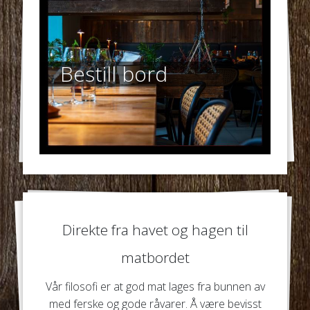
Bestill bord
Direkte fra havet og hagen til
matbordet
Vår filosofi er at god mat lages fra bunnen av
med ferske og gode råvarer. Å være bevisst